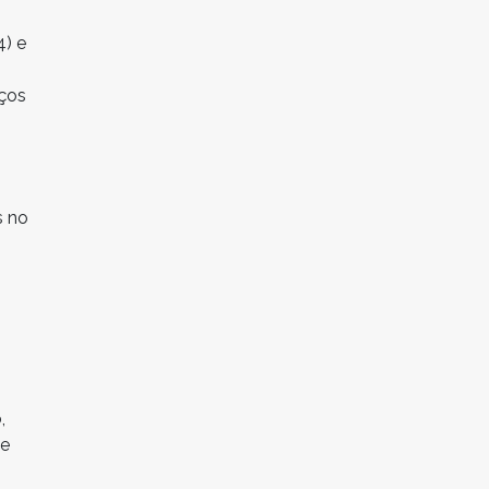
4) e
iços
s no
,
de