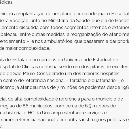
dicas.
iniciou a implantação de um plano para readequar o Hospita
deira vocação junto ao Ministério da Saúde, que é a de Hospit
mplamente discutida com todos segmentos internos e externo
tabeleceu, entre outras medidas, a reorganização do atendim
renciamento – e nos ambulatórios, que passaram a dar prior
 de maior complexidade.
is de instalado no campus da Universidade Estadual de
spital de Clínicas continua sendo um dos pilares de excelên
do de São Paulo. Considerado um dos maiores hospitais
m centro de referência nacional – terciário e quaternário -, o
Unicamp já atendeu mais de 7 milhões de pacientes desde 198
cial de alta complexidade é referência para o município de
região de 86 municípios, com cerca de 6,5 milhões de
ua história, o HC da Unicamp estruturou serviços e
aram referência nacional para outras instituições públicas e
e.