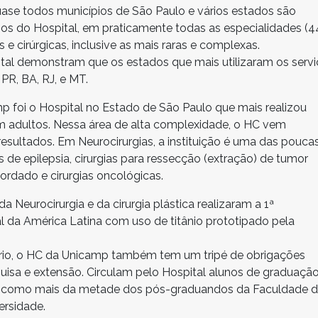
ase todos municípios de São Paulo e vários estados são
os do Hospital, em praticamente todas as especialidades (4
 e cirúrgicas, inclusive as mais raras e complexas.
al demonstram que os estados que mais utilizaram os serv
PR, BA, RJ, e MT.
 foi o Hospital no Estado de São Paulo que mais realizou
m adultos. Nessa área de alta complexidade, o HC vem
esultados. Em Neurocirurgias, a instituição é uma das pouca
as de epilepsia, cirurgias para ressecção (extração) de tumor
ordado e cirurgias oncológicas.
a Neurocirurgia e da cirurgia plástica realizaram a 1ª
al da América Latina com uso de titânio prototipado pela
ário, o HC da Unicamp também tem um tripé de obrigações
uisa e extensão. Circulam pelo Hospital alunos de graduação
m como mais da metade dos pós-graduandos da Faculdade 
ersidade.