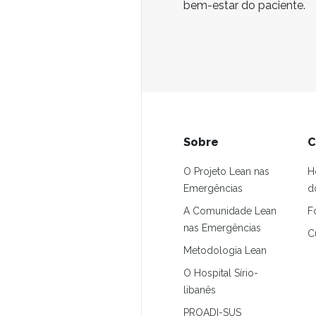
bem-estar do paciente.
Sobre
C
O Projeto Lean nas
H
Emergências
d
A Comunidade Lean
F
nas Emergências
C
Metodologia Lean
O Hospital Sírio-
libanês
PROADI-SUS