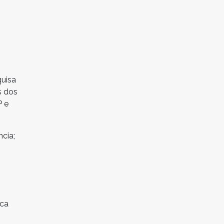
quisa
s dos
P e
cia;
sca