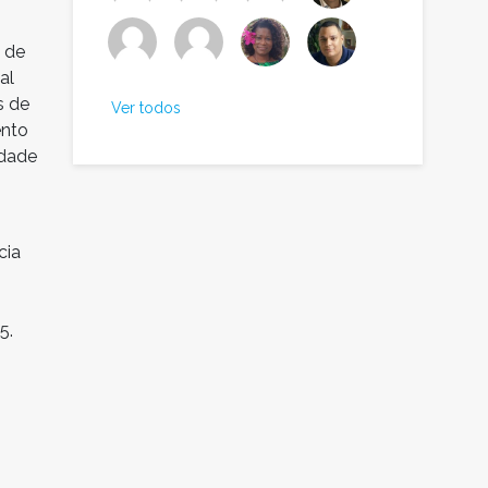
l de
al
s de
Ver todos
ento
idade
cia
5.