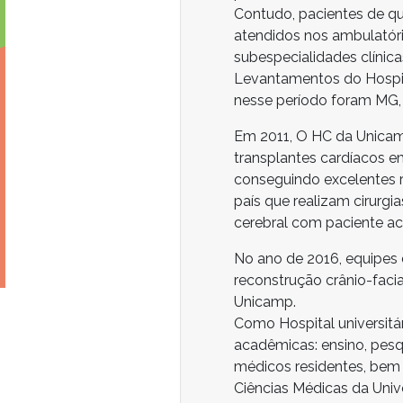
Contudo, pacientes de qu
atendidos nos ambulatóri
subespecialidades clínicas
Levantamentos do Hospit
nesse período foram MG, 
Em 2011, O HC da Unicamp
transplantes cardíacos e
conseguindo excelentes r
país que realizam cirurgi
cerebral com paciente ac
No ano de 2016, equipes d
reconstrução crânio-faci
Unicamp.
Como Hospital universit
acadêmicas: ensino, pesq
médicos residentes, be
Ciências Médicas da Univ