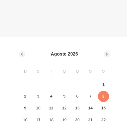
Agosto
2026
D
S
T
Q
Q
S
S
1
2
3
4
5
6
7
8
9
10
11
12
13
14
15
16
17
18
19
20
21
22